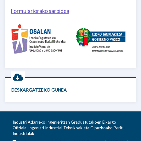
Formulariorako sarbidea
DESKARGATZEKO GUNEA
Industri Adarreko Ingenieritzan Graduatutakoen Elkargo
Ofiziala, Ingeniari Industrial Teknikoak eta Gipuzkoako Peritu
Industrialak