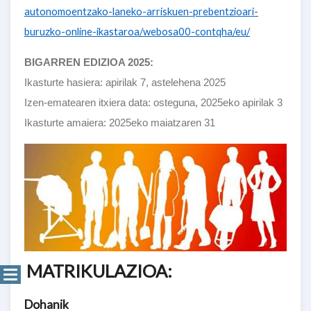
autonomoentzako-laneko-arriskuen-prebentzioari-
buruzko-online-ikastaroa/webosa00-contqha/eu/
BIGARREN EDIZIOA 2025:
Ikasturte hasiera: apirilak 7, astelehena 2025
Izen-ematearen itxiera data: osteguna, 2025eko apirilak 3
Ikasturte amaiera: 2025eko maiatzaren 31
MATRIKULAZIOA:
Dohanik