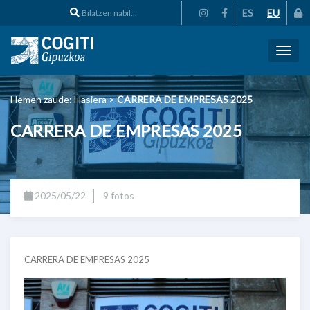
ES
EU
Toggl
naviga
Hemen zaude:
Hasiera
>
CARRERA DE EMPRESAS 2025
CARRERA DE EMPRESAS 2025
2025/05/22
9 fotos
CARRERA DE EMPRESAS 2025