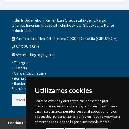
Industri Adarreko Ingenieritzan Graduatutakoen Elkargo
Ofiziala, Ingeniari Industrial Teknikoak eta Gipuzkoako Peritu
Industrialak
Zurriola Hiribidea, 14 - Behera 20002 Donostia (GIPUZKOA)
943 290 500
secretaria@cogitig.com
Elkargoa
Historia
Gardentasun ataria
Berriak
Ikastaroak
Utilizamos cookies
Suscríbete a nuestra newsletter y recibe noticias y novedades.
Bidali
Usamos cookies y otras técnicas de rastreo para
mejorar tu experiencia de navegación en nuestra web,
para mostrarte contenidos personalizados y anuncios
adecuados, para analizar el tráfico en nuestra web y para
comprender de donde llegan nuestros visitantes.
Lege informazioa
Pribatutasun
Cookie politika
Configurar
politika
cookies